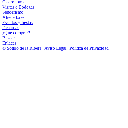
Gastronomía
Visitas a Bodegas
Senderismo
Alrededores
Eventos y fiestas
De copas
¿Qué comprar?
Buscar
Enlaces
© Sotillo de la Ribera | Aviso Legal | Politica de Privacidad